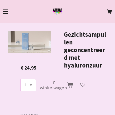
Ga
direct
naar
de
hoofdinhoud
Gezichtsampul
len
geconcentreer
d met
hyaluronzuur
€ 24,95
In
winkelwagen