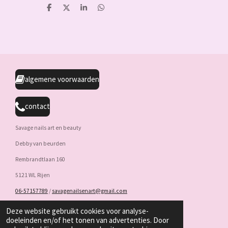
D
D
S
D
e
e
h
e
l
e
a
l
e
l
r
e
n
e
n
algemene voorwaarden
contact
Savage nails art en beauty
Debby van beurden
Rembrandtlaan 160
5121 WL Rijen
06-57157789
/
savagenailsenart@gmail.com
KVK : 86340689 / BTW : NL004232526B15
Deze website gebruikt cookies voor analyse-
doeleinden en/of het tonen van advertenties. Door