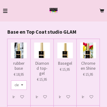
Ga
direct
naar
de
hoofdinhoud
Base en Top Coat studio GLAM
rubber
Diamon
Basegel
Chrome
base
d top-
en Shine
€ 15,95
gel
€ 18,95
€ 15,95
€ 15,95
In winkelwagen
In winkelwagen
In winkelwagen
In winkelwagen