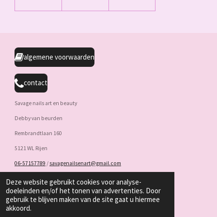
algemene voorwaarden
contact
Savage nails art en beauty
Debby van beurden
Rembrandtlaan 160
5121 WL Rijen
06-57157789
/
savagenailsenart@gmail.com
KVK : 86340689 / BTW : NL004232526B15
Deze website gebruikt cookies voor analyse-
doeleinden en/of het tonen van advertenties. Door
gebruik te blijven maken van de site gaat u hiermee
F
I
W
akkoord.
a
n
h
© 2022 - 2026 Savagenailsandbeauty