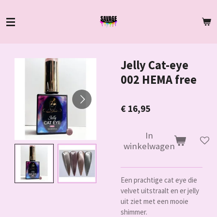
Ga
direct
naar
de
hoofdinhoud
Jelly Cat-eye
002 HEMA free
€ 16,95
In
winkelwagen
Een prachtige cat eye die
velvet uitstraalt en er jelly
uit ziet met een mooie
shimmer.