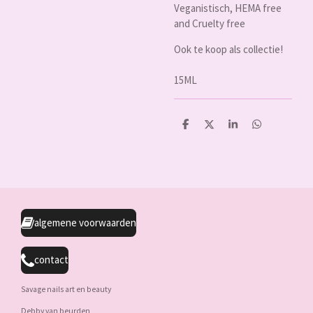
Veganistisch, HEMA free
and Cruelty free
Ook te koop als collectie!
15ML
D
D
S
D
e
e
h
e
l
e
a
l
e
l
r
e
n
e
n
algemene voorwaarden
contact
Savage nails art en beauty
Debby van beurden