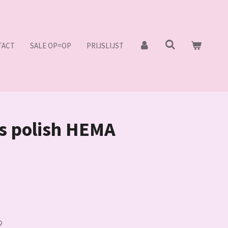
TACT
SALE OP=OP
PRIJSLIJST
ss polish HEMA
)