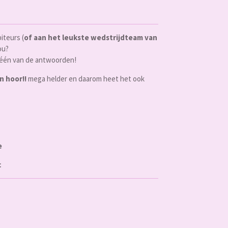
iteurs (
of aan het leukste wedstrijdteam van
ou?
s één van de antwoorden!
n hoor!!
mega helder en daarom heet het ook
e
c