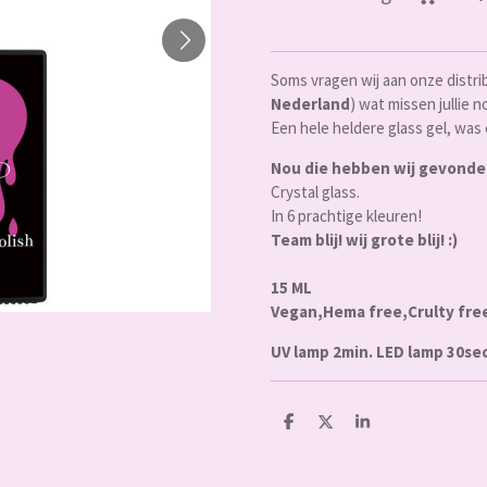
Soms vragen wij aan onze distrib
Nederland
) wat missen jullie n
Een hele heldere glass gel, wa
Nou die hebben wij gevonde
Crystal glass.
In 6 prachtige kleuren!
Team blij! wij grote blij! :)
15 ML
Vegan,Hema free,Crulty fre
UV lamp 2min. LED lamp 30se
D
D
S
e
e
h
l
e
a
e
l
r