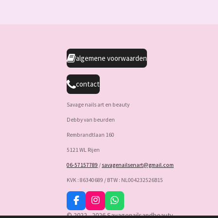
algemene voorwaarden
contact
Savage nails art en beauty
Debby van beurden
Rembrandtlaan 160
5121 WL Rijen
06-57157789
/
savagenailsenart@gmail.com
KVK : 86340689 / BTW : NL004232526B15
F
I
W
a
n
h
© 2022 - 2026 Savagenailsandbeauty