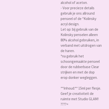
alcohol of aceton.
- Voor precieze details
gebruik je ons allround
penseel of de *Kolinsky
acryl design.
Let op: bij gebruik van de
Kolinsky penselen alleen
80% alcohol gebruiken, in
verband met uitdrogen van
de haren.
*na gebruik het
schoongemaakte penseel
door de rubberbase Clear
strijken en met de dop
erop donker wegleggen.
**Inhoud:** 15ml per flesje.
Geef je creativiteit de
ruimte met Studio GLAM!
????=