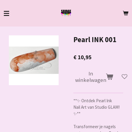
Ga
direct
naar
de
hoofdinhoud
Pearl INK 001
€ 10,95
In
winkelwagen
**✨ Ontdek Pearl Ink
Nail Art van Studio GLAM!
✨**
Transformeer je nagels