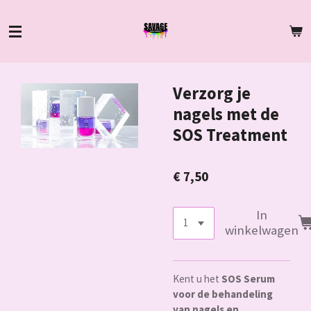
Ga
direct
naar
de
hoofdinhoud
Verzorg je
nagels met de
SOS Treatment
€ 7,50
In
winkelwagen
Kent u het
SOS Serum
voor de behandeling
van nagels en