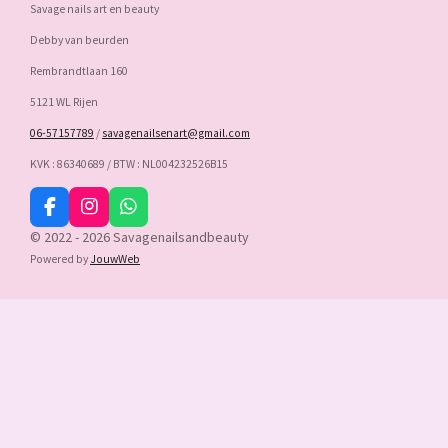
Savage nails art en beauty
Debby van beurden
Rembrandtlaan 160
5121 WL Rijen
06-57157789
/
savagenailsenart@gmail.com
KVK : 86340689 / BTW : NL004232526B15
F
I
W
a
n
h
© 2022 - 2026 Savagenailsandbeauty
c
s
a
Powered by
JouwWeb
e
t
t
b
a
s
o
g
A
o
r
p
k
a
p
m