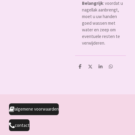
Belangrijk
: voordat u
nagellak aanbrengt,
moet u uw handen
goed wassen met
water en zeep om
eventuele resten te
verwijderen.
D
D
S
D
e
e
h
e
l
e
a
l
e
l
r
e
n
e
n
algemene voorwaarden
contact