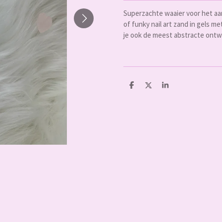
Superzachte waaier voor het aa
of funky nail art zand in gels 
je ook de meest abstracte ontw
D
D
S
e
e
h
l
e
a
e
l
r
n
e