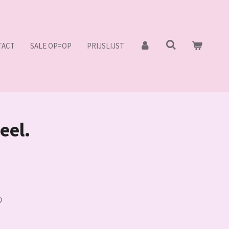
TACT
SALE OP=OP
PRIJSLIJST
eel.