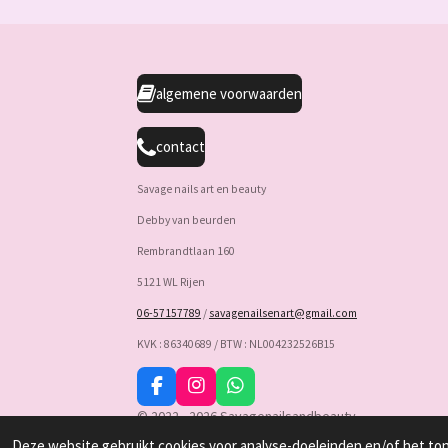
algemene voorwaarden
contact
Savage nails art en beauty
Debby van beurden
Rembrandtlaan 160
5121 WL Rijen
06-57157789
/
savagenailsenart@gmail.com
KVK : 86340689 / BTW : NL004232526B15
F
I
W
a
n
h
© 2022 - 2026 Savagenailsandbeauty
c
s
a
Deze website gebruikt cookies voor analyse-doeleinden en/of het tone
e
t
t